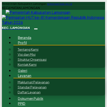
Pemerintah Kabupaten Lamongan
lamongankab.go.id
KECAMATAN LAMONGAN
KEC. LAMONGAN
Beranda
Profil
Tentang Kami
Visi dan Misi
Struktur Organisasi
Kontak Kami
Galeri
Layanan
Maklumat Pelayanan
Standar Pelayanan
Daftar Layanan
Dokumen Publik
PPID