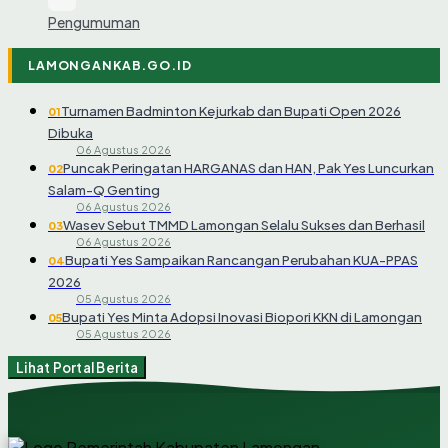
Pengumuman
LAMONGANKAB.GO.ID
Turnamen Badminton Kejurkab dan Bupati Open 2026
01
Dibuka
06 Agustus 2026
Puncak Peringatan HARGANAS dan HAN, Pak Yes Luncurkan
02
Salam-Q Genting
06 Agustus 2026
Wasev Sebut TMMD Lamongan Selalu Sukses dan Berhasil
03
06 Agustus 2026
Bupati Yes Sampaikan Rancangan Perubahan KUA-PPAS
04
2026
05 Agustus 2026
Bupati Yes Minta Adopsi Inovasi Biopori KKN di Lamongan
05
05 Agustus 2026
Lihat Portal Berita